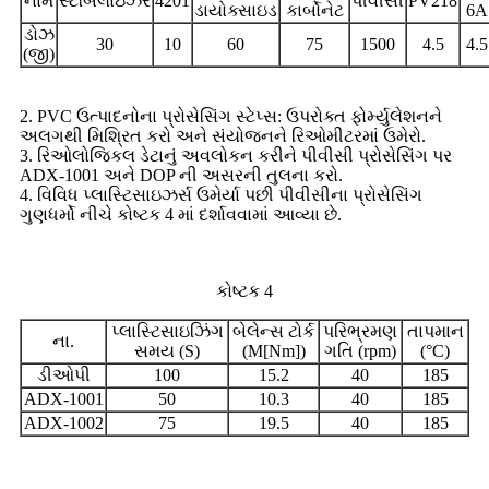
નામ
સ્ટેબિલાઇઝર
4201
પીવીસી
PV218
ડાયોક્સાઇડ
કાર્બોનેટ
6A
ડોઝ
30
10
60
75
1500
4.5
4.5
(જી)
2. PVC ઉત્પાદનોના પ્રોસેસિંગ સ્ટેપ્સ: ઉપરોક્ત ફોર્મ્યુલેશનને
અલગથી મિશ્રિત કરો અને સંયોજનને રિઓમીટરમાં ઉમેરો.
3. રિઓલોજિકલ ડેટાનું અવલોકન કરીને પીવીસી પ્રોસેસિંગ પર
ADX-1001 અને DOP ની અસરની તુલના કરો.
4. વિવિધ પ્લાસ્ટિસાઇઝર્સ ઉમેર્યા પછી પીવીસીના પ્રોસેસિંગ
ગુણધર્મો નીચે કોષ્ટક 4 માં દર્શાવવામાં આવ્યા છે.
કોષ્ટક 4
પ્લાસ્ટિસાઇઝિંગ
બેલેન્સ ટોર્ક
પરિભ્રમણ
તાપમાન
ના.
સમય (S)
(M[Nm])
ગતિ (rpm)
(°C)
ડીઓપી
100
15.2
40
185
ADX-1001
50
10.3
40
185
ADX-1002
75
19.5
40
185