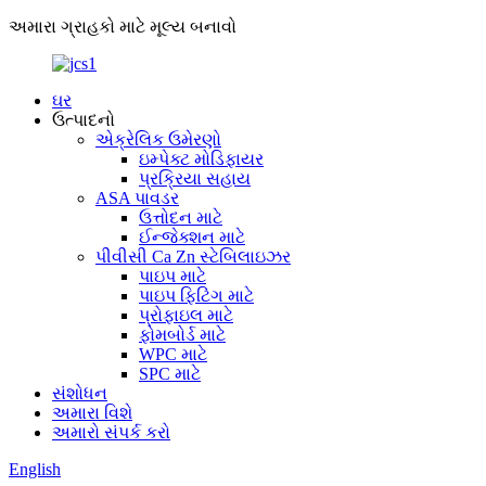
અમારા ગ્રાહકો માટે મૂલ્ય બનાવો
ઘર
ઉત્પાદનો
એક્રેલિક ઉમેરણો
ઇમ્પેક્ટ મોડિફાયર
પ્રક્રિયા સહાય
ASA પાવડર
ઉત્તોદન માટે
ઈન્જેક્શન માટે
પીવીસી Ca Zn સ્ટેબિલાઇઝર
પાઇપ માટે
પાઇપ ફિટિંગ માટે
પ્રોફાઇલ માટે
ફોમબોર્ડ માટે
WPC માટે
SPC માટે
સંશોધન
અમારા વિશે
અમારો સંપર્ક કરો
English