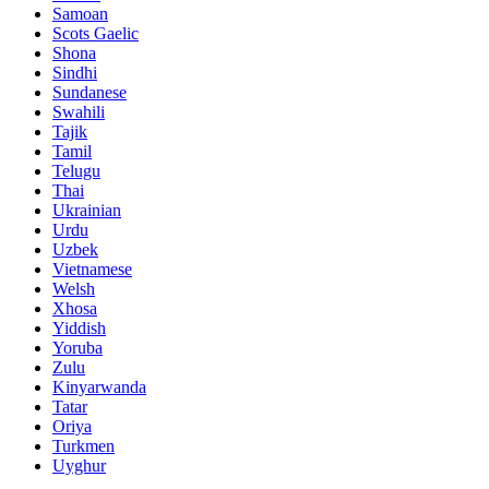
Samoan
Scots Gaelic
Shona
Sindhi
Sundanese
Swahili
Tajik
Tamil
Telugu
Thai
Ukrainian
Urdu
Uzbek
Vietnamese
Welsh
Xhosa
Yiddish
Yoruba
Zulu
Kinyarwanda
Tatar
Oriya
Turkmen
Uyghur