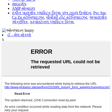
સાઇટમેપ
AMP મોબાઇલ
રંગીન પારદર્શક પ્લાસ્ટિક ફિલ્મ
,
છત ટાઇલ ઉત્તોદન
,
Pvc Spc
Ca Zn સ્ટેબિલાઇઝર
,
પીવીસી હીટ સ્ટેબિલાઇઝર
,
અપારદર્શક
એક્રેલિક
,
કમ્પોસ્ટેબલ પ્લાસ્ટિક ફિલ્મ
,
ઈ - મેલ મોકલો
x