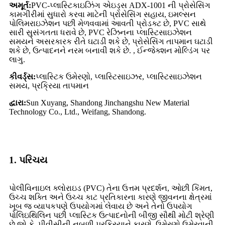
અમૂર્ત:
PVC-પ્લાસ્ટિકાઇઝિંગ એઇડ્સ ADX-1001 ની પ્રોસેસિંગ
કામગીરીમાં સુધારો કરવા માટેની પ્રોસેસિંગ સહાય, ઇમલ્સન
પોલિમરાઇઝેશન પછી મેળવવામાં આવતી પ્રોડક્ટ છે, PVC સાથે
સારી સુસંગતતા ધરાવે છે, PVC રેઝિનના પ્લાસ્ટિસાઇઝેશન
સમયને અસરકારક રીતે ઘટાડી શકે છે, પ્રોસેસિંગ તાપમાન ઘટાડી
શકે છે, ઉત્પાદનને નરમ બનાવી શકે છે. , ઈન્જેક્શન મોલ્ડિંગ પર
લાગુ.
કીવર્ડ્સ:
પ્લાસ્ટિક ઉમેરણો, પ્લાસ્ટિસાઇઝર, પ્લાસ્ટિસાઇઝેશન
સમય, પ્રક્રિયા તાપમાન
દ્વારા:
Sun Xuyang, Shandong Jinchangshu New Material
Technology Co., Ltd., Weifang, Shandong.
1. પરિચય
પોલીવિનાઇલ ક્લોરાઇડ (PVC) તેના ઉત્તમ પ્રદર્શન, ઓછી કિંમત,
ઉચ્ચ શક્તિ અને ઉચ્ચ કાટ પ્રતિકારના કારણે જીવનના ક્ષેત્રમાં
ખૂબ જ વ્યાપકપણે ઉપયોગમાં લેવાય છે અને તેનો ઉપયોગ
પોલિઇથિલિન પછી પ્લાસ્ટિક ઉત્પાદનોની બીજી સૌથી મોટી શ્રેણી
છે.જો કે, પીવીસીની નબળી પ્રક્રિયાને કારણે, ઉમેરણો ઉમેરવાની