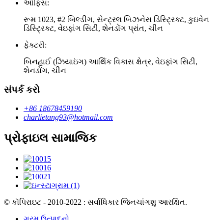
ઓફિસ:
રૂમ 1023, #2 બિલ્ડીંગ, સેન્ટ્રલ બિઝનેસ ડિસ્ટ્રિક્ટ, કુઇવેન
ડિસ્ટ્રિક્ટ, વેઇફાંગ સિટી, શેનડોંગ પ્રાંત, ચીન
ફેક્ટરી:
બિનહાઈ (ઝિયાઇંગ) આર્થિક વિકાસ ક્ષેત્ર, વેઇફાંગ સિટી,
શેનડોંગ, ચીન
સંપર્ક કરો
+86 18678459190
charlietang93@hotmail.com
પ્રોફાઇલ સામાજિક
© કૉપિરાઇટ - 2010-2022 : સર્વાધિકાર જિનચાંગશુ આરક્ષિત.
ગરમ ઉત્પાદનો