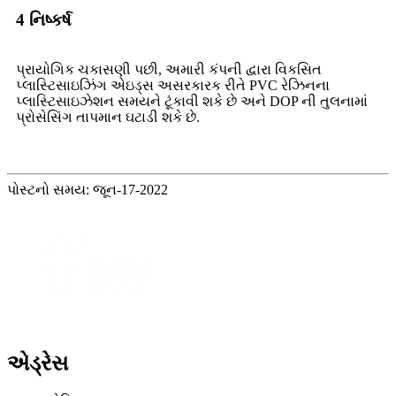
4 નિષ્કર્ષ
પ્રાયોગિક ચકાસણી પછી, અમારી કંપની દ્વારા વિકસિત
પ્લાસ્ટિસાઇઝિંગ એઇડ્સ અસરકારક રીતે PVC રેઝિનના
પ્લાસ્ટિસાઇઝેશન સમયને ટૂંકાવી શકે છે અને DOP ની તુલનામાં
પ્રોસેસિંગ તાપમાન ઘટાડી શકે છે.
પોસ્ટનો સમય: જૂન-17-2022
એડ્રેસ