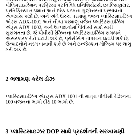
પોલિમરાઇઝેશન પ્રક્રિયા પર વિવિધ ઇનિશિયેટર્સ, ઇમલ્સિફાયર,
પ્રતિક્રિયા તાપમાન અને દરેક ઘટકના ગુણોત્તરના પ્રભાવનો
અભ્યાસ કર્યો છે, અને અંતે ઉચ્ચ પરમાણુ વજન પ્લાસ્ટિસાઇઝિંગ
એડ્સ ADX-1001 અને નીચા પરમાણુ વજન પ્લાસ્ટિસાઇઝિંગ
એડ્સ ADX-1002, અને ઉત્પાદનોમાં પીવીસી સાથે સારી
સુસંગતતા છે, જે પીવીસી રેઝિનના પ્લાસ્ટિસાઇઝિંગ સમયને
અસરકારક રીતે ઘટાડી શકે છે, પ્રોસેસિંગ તાપમાન ઘટાડી શકે છે,
ઉત્પાદનોને નરમ બનાવી શકે છે અને ઇન્જેક્શન મોલ્ડિંગ પર લાગુ
કરી શકે છે.
2 ભલામણ કરેલ ડોઝ
પ્લાસ્ટિસાઇઝિંગ એઇડ્સ ADX-1001 ની માત્રા પીવીસી રેઝિનના
100 વજનના ભાગો દીઠ 10 ભાગો છે.
3 પ્લાસ્ટિસાઇઝર DOP સાથે પ્રદર્શનની સરખામણી