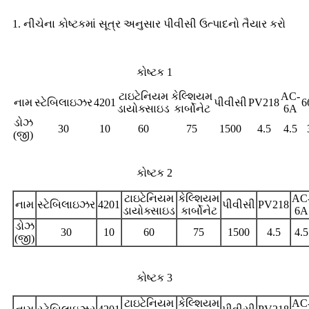
1. નીચેના કોષ્ટકમાં સૂત્ર અનુસાર પીવીસી ઉત્પાદનો તૈયાર કરો
કોષ્ટક 1
ટાઇટેનિયમ
કેલ્શિયમ
AC-
નામ
સ્ટેબિલાઇઝર
4201
પીવીસી
PV218
6
ડાયોક્સાઇડ
કાર્બોનેટ
6A
ડોઝ
30
10
60
75
1500
4.5
4.5
(જી)
કોષ્ટક 2
ટાઇટેનિયમ
કેલ્શિયમ
AC
નામ
સ્ટેબિલાઇઝર
4201
પીવીસી
PV218
ડાયોક્સાઇડ
કાર્બોનેટ
6A
ડોઝ
30
10
60
75
1500
4.5
4.5
(જી)
કોષ્ટક 3
ટાઇટેનિયમ
કેલ્શિયમ
AC