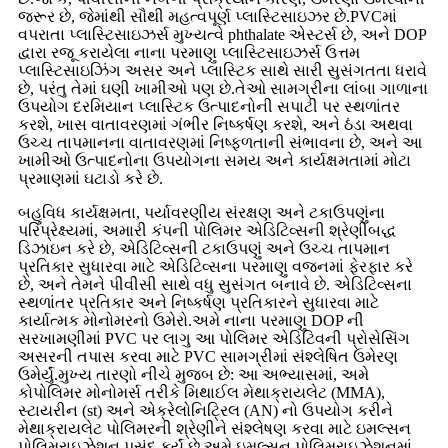
જરૂર છે, જેમાંથી સૌથી મહત્વપૂર્ણ પ્લાસ્ટિસાઇઝર છે.PVCમાં
વપરાતા પ્લાસ્ટિસાઇઝર્સ મુખ્યત્વે phthalate એસ્ટર્સ છે, અને DOP
દ્વારા રજૂ કરાયેલા નાના પરમાણુ પ્લાસ્ટિસાઇઝર્સ ઉત્તમ
પ્લાસ્ટિસાઇઝિંગ અસર અને પ્લાસ્ટિક સાથે સારી સુસંગતતા ધરાવે
છે, પરંતુ તેમાં ઘણી ખામીઓ પણ છે.તેઓ સામગ્રીના લાંબા ગાળાના
ઉપયોગ દરમિયાન પ્લાસ્ટિક ઉત્પાદનોની સપાટી પર સ્થળાંતર
કરશે, ખાસ વાતાવરણમાં ગંભીર નિષ્કર્ષણ કરશે, અને ઠંડા અથવા
ઉચ્ચ તાપમાનના વાતાવરણમાં નિષ્ફળતાની સંભાવના છે, અને આ
ખામીઓ ઉત્પાદનોના ઉપયોગના સમય અને કાર્યક્ષમતામાં મોટા
પ્રમાણમાં ઘટાડો કરે છે.
બહુવિધ કાર્યક્ષમતા, પર્યાવરણીય સંરક્ષણ અને ટકાઉપણુંના
પરિપ્રેક્ષ્યમાં, અમારી કંપની પોલિમર એડિટિવ્સની શ્રેણીબદ્ધ
ડિઝાઇન કરે છે, એડિટિવ્સની ટકાઉપણું અને ઉચ્ચ તાપમાન
પ્રતિકાર સુધારવા માટે એડિટિવ્સના પરમાણુ વજનમાં ફેરફાર કરે
છે, અને તેમને પીવીસી સાથે વધુ સુસંગત બનાવે છે. એડિટિવ્સના
સ્થળાંતર પ્રતિકાર અને નિષ્કર્ષણ પ્રતિકારને સુધારવા માટે
કાર્યાત્મક મોનોમરનો ઉમેરો.અમે નાના પરમાણુ DOP ની
સરખામણીમાં PVC પર લાગુ આ પોલિમર એડિટિવની પ્રોસેસિંગ
અસરની તપાસ કરવા માટે PVC સામગ્રીમાં સંશ્લેષિત ઉમેરણ
ઉમેર્યું.મુખ્ય તારણો નીચે મુજબ છે: આ અભ્યાસમાં, અમે
કોપોલિમર મોનોમર્સ તરીકે મિથાઈલ મેથાક્રાયલેટ (MMA),
સ્ટાયરીન (st) અને એક્રેલોનિટ્રિલ (AN) નો ઉપયોગ કરીને
મેથાક્રાયલેટ પોલિમરની શ્રેણીને સંશ્લેષણ કરવા માટે ઇમલ્સન
પોલિમરાઇઝેશન પસંદ કર્યું છે.અમે ઇમલ્સન પોલિમરાઇઝેશનમાં