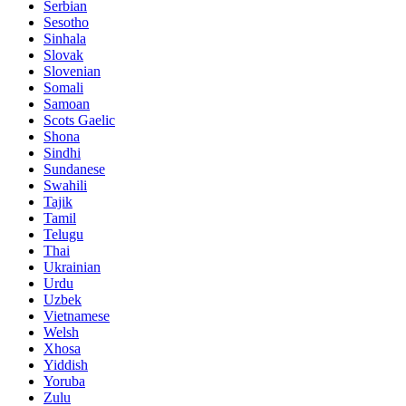
Serbian
Sesotho
Sinhala
Slovak
Slovenian
Somali
Samoan
Scots Gaelic
Shona
Sindhi
Sundanese
Swahili
Tajik
Tamil
Telugu
Thai
Ukrainian
Urdu
Uzbek
Vietnamese
Welsh
Xhosa
Yiddish
Yoruba
Zulu