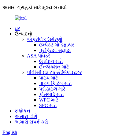
અમારા ગ્રાહકો માટે મૂલ્ય બનાવો
ઘર
ઉત્પાદનો
એક્રેલિક ઉમેરણો
ઇમ્પેક્ટ મોડિફાયર
પ્રક્રિયા સહાય
ASA પાવડર
ઉત્તોદન માટે
ઈન્જેક્શન માટે
પીવીસી Ca Zn સ્ટેબિલાઇઝર
પાઇપ માટે
પાઇપ ફિટિંગ માટે
પ્રોફાઇલ માટે
ફોમબોર્ડ માટે
WPC માટે
SPC માટે
સંશોધન
અમારા વિશે
અમારો સંપર્ક કરો
English