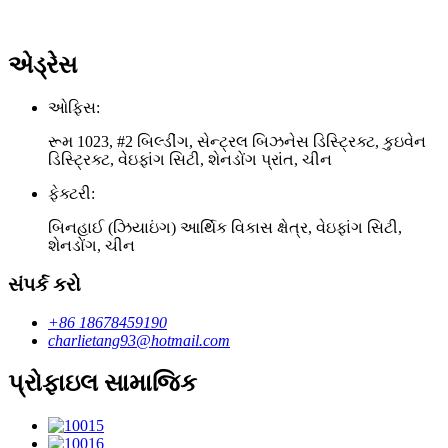
એડ્રેસ
ઓફિસ:
રૂમ 1023, #2 બિલ્ડીંગ, સેન્ટ્રલ બિઝનેસ ડિસ્ટ્રિક્ટ, કુઇવેન
ડિસ્ટ્રિક્ટ, વેઇફાંગ સિટી, શેનડોંગ પ્રાંત, ચીન
ફેક્ટરી:
બિનહાઈ (ઝિયાઇંગ) આર્થિક વિકાસ ક્ષેત્ર, વેઇફાંગ સિટી,
શેનડોંગ, ચીન
સંપર્ક કરો
+86 18678459190
charlietang93@hotmail.com
પ્રોફાઇલ સામાજિક