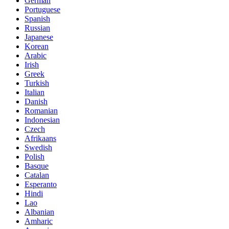
German
Portuguese
Spanish
Russian
Japanese
Korean
Arabic
Irish
Greek
Turkish
Italian
Danish
Romanian
Indonesian
Czech
Afrikaans
Swedish
Polish
Basque
Catalan
Esperanto
Hindi
Lao
Albanian
Amharic