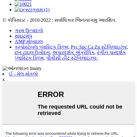
© કૉપિરાઇટ - 2010-2022 : સર્વાધિકાર જિનચાંગશુ આરક્ષિત.
ગરમ ઉત્પાદનો
સાઇટમેપ
AMP મોબાઇલ
કમ્પોસ્ટેબલ પ્લાસ્ટિક ફિલ્મ
,
Pvc Spc Ca Zn સ્ટેબિલાઇઝર
,
છત ટાઇલ ઉત્તોદન
,
અપારદર્શક એક્રેલિક
,
રંગીન પારદર્શક
પ્લાસ્ટિક ફિલ્મ
,
પીવીસી હીટ સ્ટેબિલાઇઝર
,
ઈ - મેલ મોકલો
x