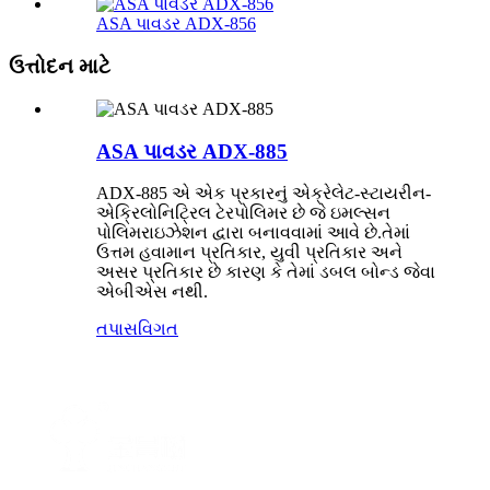
ASA પાવડર ADX-856
ઉત્તોદન માટે
ASA પાવડર ADX-885
ADX-885 એ એક પ્રકારનું એક્રેલેટ-સ્ટાયરીન-
એક્રિલોનિટ્રિલ ટેરપોલિમર છે જે ઇમલ્સન
પોલિમરાઇઝેશન દ્વારા બનાવવામાં આવે છે.તેમાં
ઉત્તમ હવામાન પ્રતિકાર, યુવી પ્રતિકાર અને
અસર પ્રતિકાર છે કારણ કે તેમાં ડબલ બોન્ડ જેવા
એબીએસ નથી.
તપાસ
વિગત