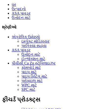
ઘર
ઉત્પાદનો
ASA પાવડર
ઉત્તોદન માટે
શ્રેણીઓ
એક્રેલિક ઉમેરણો
ઇમ્પેક્ટ મોડિફાયર
પ્રક્રિયા સહાય
ASA પાવડર
ઉત્તોદન માટે
ઈન્જેક્શન માટે
પીવીસી Ca Zn સ્ટેબિલાઇઝર
ફોમબોર્ડ માટે
પાઇપ માટે
પાઇપ ફિટિંગ માટે
પ્રોફાઇલ માટે
WPC માટે
SPC માટે
ફીચર્ડ પ્રોડક્ટ્સ