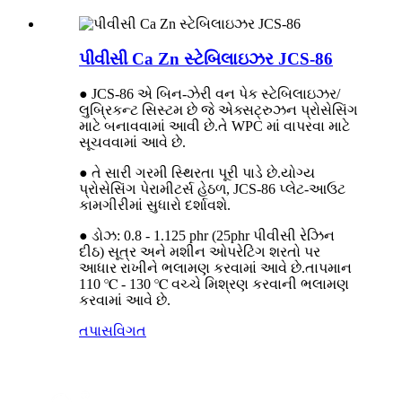
પીવીસી Ca Zn સ્ટેબિલાઇઝર JCS-86
● JCS-86 એ બિન-ઝેરી વન પેક સ્ટેબિલાઇઝર/
લુબ્રિકન્ટ સિસ્ટમ છે જે એક્સટ્રુઝન પ્રોસેસિંગ
માટે બનાવવામાં આવી છે.તે WPC માં વાપરવા માટે
સૂચવવામાં આવે છે.
● તે સારી ગરમી સ્થિરતા પૂરી પાડે છે.યોગ્ય
પ્રોસેસિંગ પેરામીટર્સ હેઠળ, JCS-86 પ્લેટ-આઉટ
કામગીરીમાં સુધારો દર્શાવશે.
● ડોઝ: 0.8 - 1.125 phr (25phr પીવીસી રેઝિન
દીઠ) સૂત્ર અને મશીન ઓપરેટિંગ શરતો પર
આધાર રાખીને ભલામણ કરવામાં આવે છે.તાપમાન
110 ℃ - 130 ℃ વચ્ચે મિશ્રણ કરવાની ભલામણ
કરવામાં આવે છે.
તપાસ
વિગત