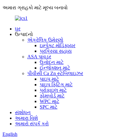
અમારા ગ્રાહકો માટે મૂલ્ય બનાવો
ઘર
ઉત્પાદનો
એક્રેલિક ઉમેરણો
ઇમ્પેક્ટ મોડિફાયર
પ્રક્રિયા સહાય
ASA પાવડર
ઉત્તોદન માટે
ઈન્જેક્શન માટે
પીવીસી Ca Zn સ્ટેબિલાઇઝર
પાઇપ માટે
પાઇપ ફિટિંગ માટે
પ્રોફાઇલ માટે
ફોમબોર્ડ માટે
WPC માટે
SPC માટે
સંશોધન
અમારા વિશે
અમારો સંપર્ક કરો
English