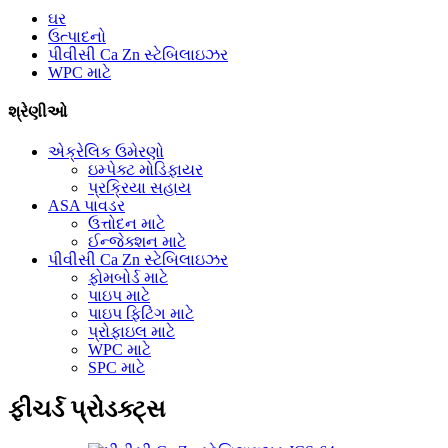
ઘર
ઉત્પાદનો
પીવીસી Ca Zn સ્ટેબિલાઇઝર
WPC માટે
શ્રેણીઓ
એક્રેલિક ઉમેરણો
ઇમ્પેક્ટ મોડિફાયર
પ્રક્રિયા સહાય
ASA પાવડર
ઉત્તોદન માટે
ઈન્જેક્શન માટે
પીવીસી Ca Zn સ્ટેબિલાઇઝર
ફોમબોર્ડ માટે
પાઇપ માટે
પાઇપ ફિટિંગ માટે
પ્રોફાઇલ માટે
WPC માટે
SPC માટે
ફીચર્ડ પ્રોડક્ટ્સ