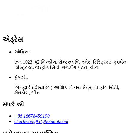
એડ્રેસ
ઓફિસ:
રૂમ 1023, #2 બિલ્ડીંગ, સેન્ટ્રલ બિઝનેસ ડિસ્ટ્રિક્ટ, કુઇવેન
ડિસ્ટ્રિક્ટ, વેઇફાંગ સિટી, શેનડોંગ પ્રાંત, ચીન
ફેક્ટરી:
બિનહાઈ (ઝિયાઇંગ) આર્થિક વિકાસ ક્ષેત્ર, વેઇફાંગ સિટી,
શેનડોંગ, ચીન
સંપર્ક કરો
+86 18678459190
charlietang93@hotmail.com