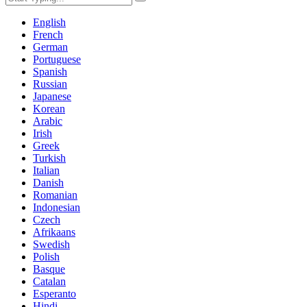
English
French
German
Portuguese
Spanish
Russian
Japanese
Korean
Arabic
Irish
Greek
Turkish
Italian
Danish
Romanian
Indonesian
Czech
Afrikaans
Swedish
Polish
Basque
Catalan
Esperanto
Hindi