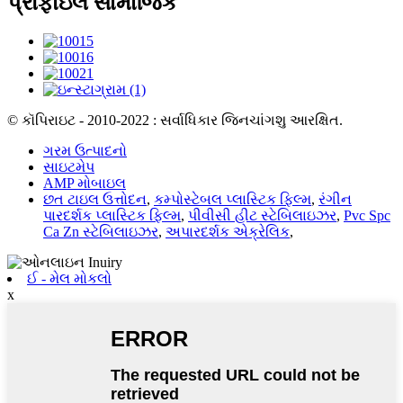
પ્રોફાઇલ સામાજિક
© કૉપિરાઇટ - 2010-2022 : સર્વાધિકાર જિનચાંગશુ આરક્ષિત.
ગરમ ઉત્પાદનો
સાઇટમેપ
AMP મોબાઇલ
છત ટાઇલ ઉત્તોદન
,
કમ્પોસ્ટેબલ પ્લાસ્ટિક ફિલ્મ
,
રંગીન
પારદર્શક પ્લાસ્ટિક ફિલ્મ
,
પીવીસી હીટ સ્ટેબિલાઇઝર
,
Pvc Spc
Ca Zn સ્ટેબિલાઇઝર
,
અપારદર્શક એક્રેલિક
,
ઈ - મેલ મોકલો
x