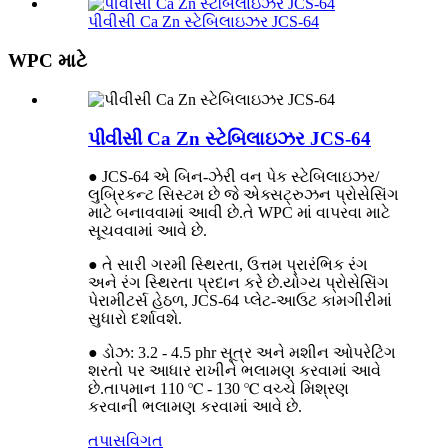
પીવીસી Ca Zn સ્ટેબિલાઇઝર JCS-64
WPC માટે
પીવીસી Ca Zn સ્ટેબિલાઇઝર JCS-64
● JCS-64 એ બિન-ઝેરી વન પેક સ્ટેબિલાઇઝર/
લુબ્રિકન્ટ સિસ્ટમ છે જે એક્સટ્રુઝન પ્રોસેસિંગ
માટે બનાવવામાં આવી છે.તે WPC માં વાપરવા માટે
સૂચવવામાં આવે છે.
● તે સારી ગરમી સ્થિરતા, ઉત્તમ પ્રારંભિક રંગ
અને રંગ સ્થિરતા પ્રદાન કરે છે.યોગ્ય પ્રોસેસિંગ
પેરામીટર્સ હેઠળ, JCS-64 પ્લેટ-આઉટ કામગીરીમાં
સુધારો દર્શાવશે.
● ડોઝ: 3.2 - 4.5 phr સૂત્ર અને મશીન ઓપરેટિંગ
શરતો પર આધાર રાખીને ભલામણ કરવામાં આવે
છે.તાપમાન 110 ℃ - 130 ℃ વચ્ચે મિશ્રણ
કરવાની ભલામણ કરવામાં આવે છે.
તપાસ
વિગત